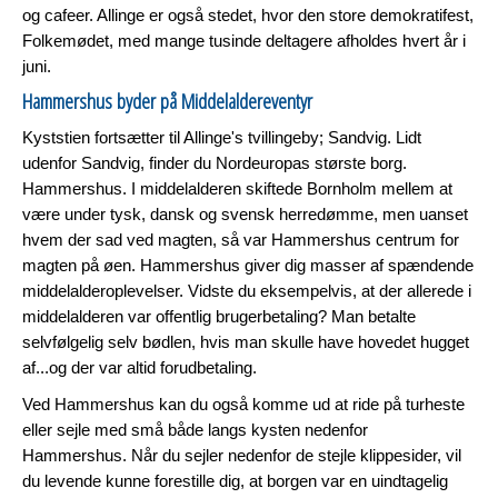
og cafeer. Allinge er også stedet, hvor den store demokratifest,
Folkemødet, med mange tusinde deltagere afholdes hvert år i
juni.
Hammershus byder på Middelaldereventyr
Kyststien fortsætter til Allinge's tvillingeby; Sandvig. Lidt
udenfor Sandvig, finder du Nordeuropas største borg.
Hammershus. I middelalderen skiftede Bornholm mellem at
være under tysk, dansk og svensk herredømme, men uanset
hvem der sad ved magten, så var Hammershus centrum for
magten på øen. Hammershus giver dig masser af spændende
middelalderoplevelser. Vidste du eksempelvis, at der allerede i
middelalderen var offentlig brugerbetaling? Man betalte
selvfølgelig selv bødlen, hvis man skulle have hovedet hugget
af...og der var altid forudbetaling.
Ved Hammershus kan du også komme ud at ride på turheste
eller sejle med små både langs kysten nedenfor
Hammershus. Når du sejler nedenfor de stejle klippesider, vil
du levende kunne forestille dig, at borgen var en uindtagelig