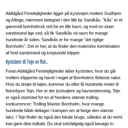
Abildgård Ferielejligheder ligger på kystvejen mellem Gudhjem
og Allinge, nærmere betegnet i den lille by Sandkås. "Kås" er et
gammelt bornholmsk ord for en lille havn, og med en skøn
sandstrand lige ved, så fik Sandkås sit navn for mange
hundrede år siden. Sandkås er for mange "det rigtige
Bornholm". Det er her, at du finder den maleriske kombination
af hvid sandstrand og knejsende klipper.
Kyststien til Tejn er flot...
Foran Abildgård Ferielejligheder løber kyststien, hvor du går
mellem klipperne og havet i noget af Bornholms flotteste natur.
Hvis du drejer til højre, kommer du efter få hundrede meter til
fiskerbyen Tejn. Her er der lystsejlere og havnestemning. Tejn
er også startsted for en af Nordens største trolling-
konkurrencer: Trolling Master Bornholm, hvor mange
hundrede både deltager i kampen om at fange den største
laks. I Tejn finder du også den lokale brugs, således at du nemt
kan gøre dine indkøb. Du skal selvfølgelig også besøge is-