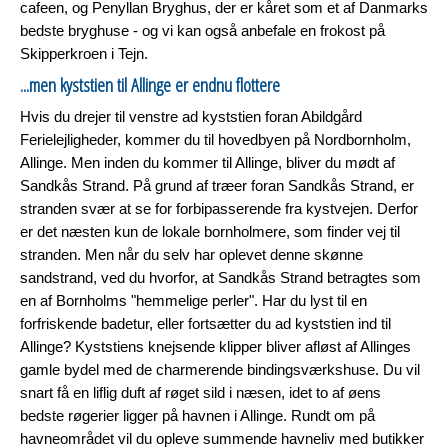
cafeen, og Penyllan Bryghus, der er kåret som et af Danmarks
bedste bryghuse - og vi kan også anbefale en frokost på
Skipperkroen i Tejn.
...men kyststien til Allinge er endnu flottere
Hvis du drejer til venstre ad kyststien foran Abildgård
Ferielejligheder, kommer du til hovedbyen på Nordbornholm,
Allinge. Men inden du kommer til Allinge, bliver du mødt af
Sandkås Strand. På grund af træer foran Sandkås Strand, er
stranden svær at se for forbipasserende fra kystvejen. Derfor
er det næsten kun de lokale bornholmere, som finder vej til
stranden. Men når du selv har oplevet denne skønne
sandstrand, ved du hvorfor, at Sandkås Strand betragtes som
en af Bornholms "hemmelige perler". Har du lyst til en
forfriskende badetur, eller fortsætter du ad kyststien ind til
Allinge? Kyststiens knejsende klipper bliver afløst af Allinges
gamle bydel med de charmerende bindingsværkshuse. Du vil
snart få en liflig duft af røget sild i næsen, idet to af øens
bedste røgerier ligger på havnen i Allinge. Rundt om på
havneområdet vil du opleve summende havneliv med butikker